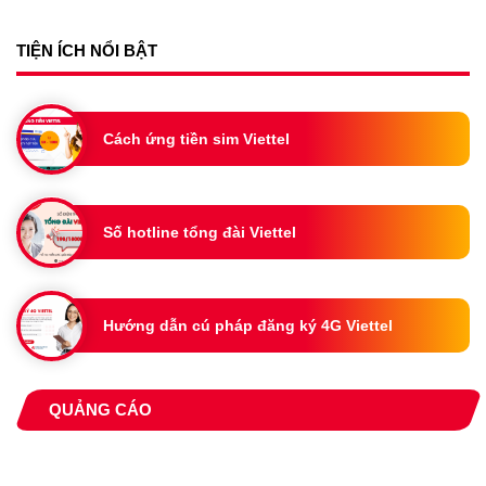
TIỆN ÍCH NỔI BẬT
Cách ứng tiền sim Viettel
Số hotline tổng đài Viettel
Hướng dẫn cú pháp đăng ký 4G Viettel
QUẢNG CÁO