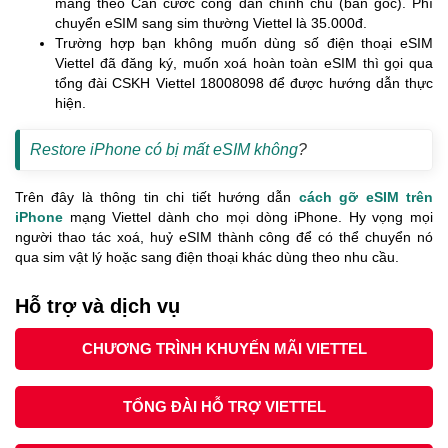
mang theo Căn cước công dân chính chủ (bản gốc). Phí
chuyển eSIM sang sim thường Viettel là 35.000đ.
Trường hợp bạn không muốn dùng số điện thoại eSIM
Viettel đã đăng ký, muốn xoá hoàn toàn eSIM thì gọi qua
tổng đài CSKH Viettel 18008098 để được hướng dẫn thực
hiện.
Restore iPhone có bị mất eSIM không
?
Trên đây là thông tin chi tiết hướng dẫn
cách gỡ eSIM trên
iPhone
mạng Viettel dành cho mọi dòng iPhone. Hy vọng mọi
người thao tác xoá, huỷ eSIM thành công để có thể chuyển nó
qua sim vật lý hoặc sang điện thoại khác dùng theo nhu cầu.
Hỗ trợ và dịch vụ
CHƯƠNG TRÌNH KHUYẾN MÃI VIETTEL
TỔNG ĐÀI HỖ TRỢ VIETTEL