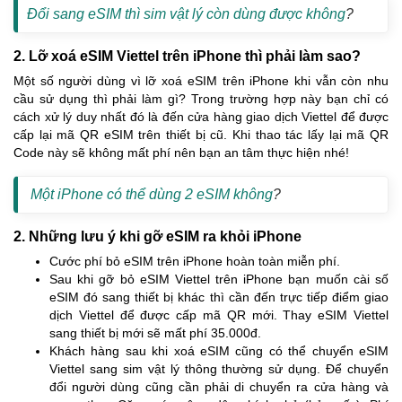
Đổi sang eSIM thì sim vật lý còn dùng được không
?
2. Lỡ xoá eSIM Viettel trên iPhone thì phải làm sao?
Một số người dùng vì lỡ xoá eSIM trên iPhone khi vẫn còn nhu
cầu sử dụng thì phải làm gì? Trong trường hợp này bạn chỉ có
cách xử lý duy nhất đó là đến cửa hàng giao dịch Viettel để được
cấp lại mã QR eSIM trên thiết bị cũ. Khi thao tác lấy lại mã QR
Code này sẽ không mất phí nên bạn an tâm thực hiện nhé!
Một iPhone có thể dùng 2 eSIM không
?
2. Những lưu ý khi gỡ eSIM ra khỏi iPhone
Cước phí bỏ eSIM trên iPhone hoàn toàn miễn phí.
Sau khi gỡ bỏ eSIM Viettel trên iPhone bạn muốn cài số
eSIM đó sang thiết bị khác thì cần đến trực tiếp điểm giao
dịch Viettel để được cấp mã QR mới. Thay eSIM Viettel
sang thiết bị mới sẽ mất phí 35.000đ.
Khách hàng sau khi xoá eSIM cũng có thể chuyển eSIM
Viettel sang sim vật lý thông thường sử dụng. Để chuyển
đổi người dùng cũng cần phải di chuyển ra cửa hàng và