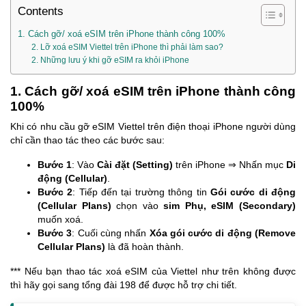
Contents
1. Cách gỡ/ xoá eSIM trên iPhone thành công 100%
2. Lỡ xoá eSIM Viettel trên iPhone thì phải làm sao?
2. Những lưu ý khi gỡ eSIM ra khỏi iPhone
1. Cách gỡ/ xoá eSIM trên iPhone thành công
100%
Khi có nhu cầu gỡ eSIM Viettel trên điện thoại iPhone người dùng
chỉ cần thao tác theo các bước sau:
Bước 1
: Vào
Cài đặt (Setting)
trên iPhone ⇒ Nhấn mục
Di
động (Cellular)
.
Bước 2
: Tiếp đến tại trường thông tin
Gói cước di động
(Cellular Plans)
chọn vào
sim Phụ, eSIM (Secondary)
muốn xoá.
Bước 3
: Cuối cùng nhấn
Xóa gói cước di động (Remove
Cellular Plans)
là đã hoàn thành.
*** Nếu bạn thao tác xoá eSIM của Viettel như trên không được
thì hãy gọi sang tổng đài 198 để được hỗ trợ chi tiết.