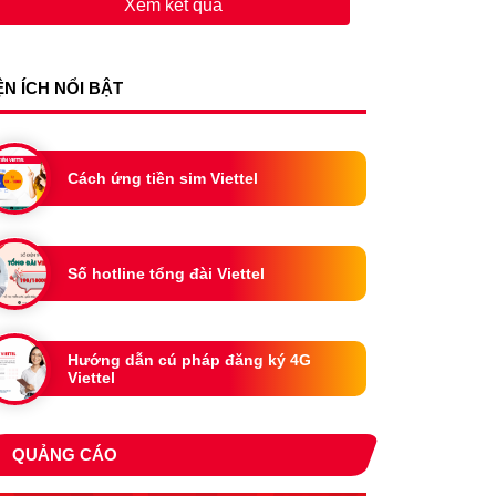
Xem kết quả
ỆN ÍCH NỔI BẬT
Cách ứng tiền sim Viettel
Số hotline tổng đài Viettel
Hướng dẫn cú pháp đăng ký 4G
Viettel
QUẢNG CÁO