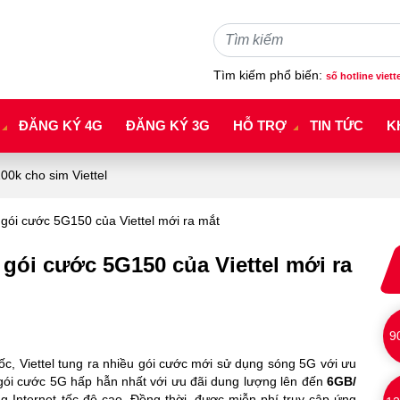
Tìm kiếm phổ biến:
số hotline viett
ĐĂNG KÝ 4G
ĐĂNG KÝ 3G
HỖ TRỢ
TIN TỨC
K
0k cho sim Viettel
gói cước 5G150 của Viettel mới ra mắt
gói cước 5G150 của Viettel mới ra
9
c, Viettel tung ra nhiều gói cước mới sử dụng sóng 5G với ưu
gói cước 5G hấp hẫn nhất với ưu đãi dung lượng lên đến
6GB/
 Internet tốc độ cao. Đồng thời, được miễn phí truy cập ứng