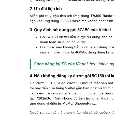
2. Ưu đãi tiện ích
Miễn phí truy cập tiện ích ứng dụng
TV360 Basic
cập vào ứng dụng TV360 Basic mà không phát sinh b
3. Quy định sử dụng gói 5G150 của Viettel
Gói 5G150 Viettel đều được sử dụng cho cả
hoàn toàn sử dụng gói được.
Gói cước này không bắt buộc là sử dụng thi
sau: sim điện thoại là 4G/5G, đang đăng ký g
Cách đăng ký 5G của Viettel
theo tháng, n
4. Nếu không đăng ký được gói 5G150 thì 
Gói cước 5G150 là gói cước 5G mới ra mắt nên bắt
thì hãy đến cửa hàng Viettel gần bạn nhất và thực 
cần kiểm tra xem số tài khoản chính của thuê bao 
tác:
*101#Gọi
. Nếu không đủ tiền trong tài khoản 
ứng dụng ví điện tử MoMo/ ShopeePay,…
Ngoài ra, bạn có thể tham khảo một số gói cước khá