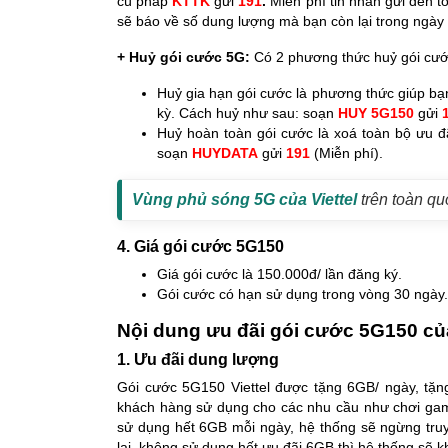
cú pháp
KTTK
gửi
191
.
Miễn phí tin nhắn gửi đến t
sẽ báo về số dung lượng mà bạn còn lại trong ngày
+ Huỷ gói cước 5G:
Có 2 phương thức huỷ gói cước
Huỷ gia hạn gói cước là phương thức giúp bạn
kỳ. Cách huỷ như sau: soạn
HUY 5G150
gửi
Huỷ hoàn toàn gói cước là xoá toàn bộ ưu đã
soạn
HUYDATA
gửi
191
(Miễn phí).
Vùng phủ sóng 5G của Viettel
trên toàn qu
4. Giá gói cước 5G150
Giá gói cước là 150.000đ/ lần đăng ký.
Gói cước có hạn sử dụng trong vòng 30 ngày.
Nội dung ưu đãi gói cước 5G150 của
1. Ưu đãi dung lượng
Gói cước 5G150 Viettel được tặng 6GB/ ngày, tặng
khách hàng sử dụng cho các nhu cầu như chơi game
sử dụng hết 6GB mỗi ngày, hệ thống sẽ ngừng truy
lại, không sử dụng hết ưu đãi 6GB thì hệ thống sẽ 