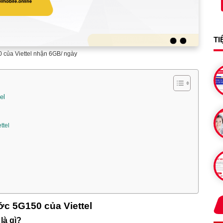
TI
 của Viettel nhận 6GB/ ngày
el
ttel
ớc 5G150 của Viettel
là gì?