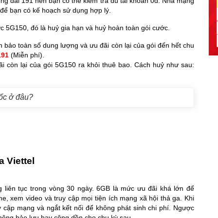
ổng đài 191 nên bạn có thể kiểm tra dù tài khoản 0đ. Nhà mạng
 để bạn có kế hoạch sử dụng hợp lý.
 5G150, đó là huỷ gia hạn và huỷ hoàn toàn gói cước.
 bảo toàn số dung lượng và ưu đãi còn lại của gói đến hết chu
191
(Miễn phí).
i còn lại của gói 5G150 ra khỏi thuê bao. Cách huỷ như sau:
ốc ở đâu?
 Viettel
 liên tục trong vòng 30 ngày. 6GB là mức ưu đãi khá lớn để
, xem video và truy cập mọi tiện ích mạng xã hội thả ga. Khi
 cập mạng và ngắt kết nối để không phát sinh chi phí. Ngược
không bảo lưu hay cộng dồn cho chu kỳ sau.