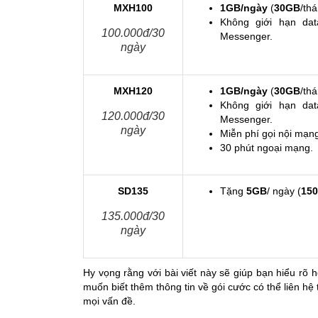
MXH100
1GB/ngày
(
30GB
/thá
Không giới hạn dat
100.000đ/30
Messenger.
ngày
MXH120
1GB/ngày
(
30GB
/thá
Không giới hạn dat
120.000đ/30
Messenger.
ngày
Miễn phí gọi nội mạng
30 phút ngoại mạng.
SD135
Tặng
5GB
/ ngày (
15
135.000đ/30
ngày
Hy vọng rằng với bài viết này sẽ giúp bạn hiểu rõ
muốn biết thêm thông tin về gói cước có thể liên hệ 
mọi vấn đề.