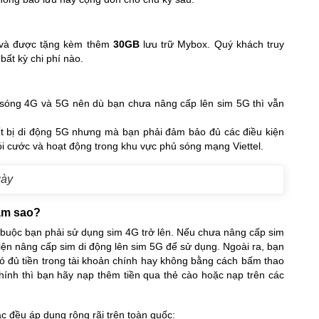
và được tặng kèm thêm
30GB
lưu trữ Mybox. Quý khách truy
ất kỳ chi phí nào.
 sóng 4G và 5G nên dù bạn chưa nâng cấp lên sim 5G thì vẫn
ết bị di động 5G nhưng mà bạn phải đảm bảo đủ các điều kiện
ói cước và hoạt động trong khu vực phủ sóng mạng Viettel.
gày
làm sao?
 buộc bạn phải sử dụng sim 4G trở lên. Nếu chưa nâng cấp sim
hiện nâng cấp sim di động lên sim 5G để sử dụng. Ngoài ra, bạn
có đủ tiền trong tài khoản chính hay không bằng cách bấm thao
chính thì bạn hãy nạp thêm tiền qua thẻ cào hoặc nạp trên các
c đều áp dụng rộng rãi trên toàn quốc: