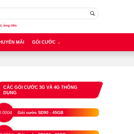
el
,
ứng tiền
HUYẾN MÃI
GÓI CƯỚC
CÁC GÓI CƯỚC 3G VÀ 4G THÔNG
DỤNG
0.000đ
Gói cước SD90 - 45GB