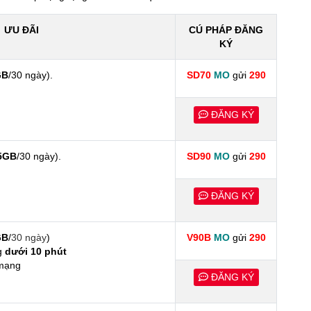
ƯU ĐÃI
CÚ PHÁP ĐĂNG
KÝ
GB
/30 ngày).
SD70
MO
gửi
290
ĐĂNG KÝ
5GB
/30 ngày).
SD90
MO
gửi
290
ĐĂNG KÝ
GB
/
30 ngày
)
V90B
MO
gửi
290
ng
dưới 10 phút
mạng
ĐĂNG KÝ