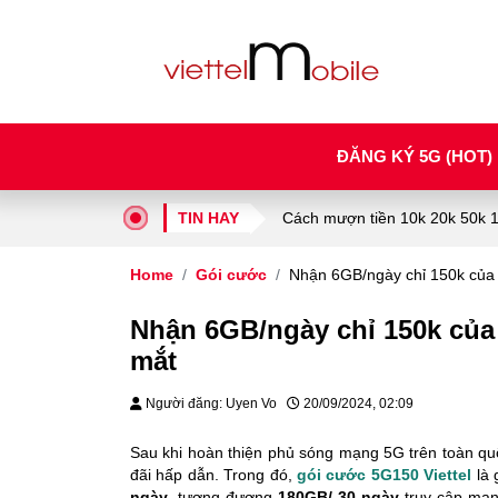
ĐĂNG KÝ 5G (HOT)
TIN HAY
Cách mượn tiền 10k 20k 50k 10
Home
Gói cước
Nhận 6GB/ngày chỉ 150k của 
Nhận 6GB/ngày chỉ 150k của 
mắt
Người đăng: Uyen Vo
20/09/2024, 02:09
Sau khi hoàn thiện phủ sóng mạng 5G trên toàn quố
đãi hấp dẫn. Trong đó,
gói cước 5G150 Viettel
là 
ngày
, tương đương
180GB/ 30 ngày
truy cập mạng