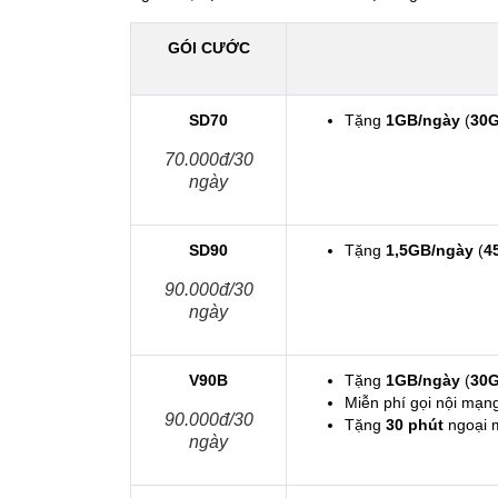
GÓI CƯỚC
SD70
Tặng
1GB/ngày
(
30
70.000đ/30
ngày
SD90
Tặng
1,5GB/ngày
(
4
90.000đ/30
ngày
V90B
Tặng
1GB/ngày
(
30
Miễn phí gọi nội mạ
90.000đ/30
Tặng
30 phút
ngoại 
ngày