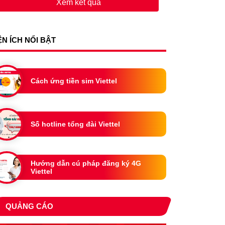
Xem kết quả
ỆN ÍCH NỔI BẬT
Cách ứng tiền sim Viettel
Số hotline tổng đài Viettel
Hướng dẫn cú pháp đăng ký 4G
Viettel
QUẢNG CÁO