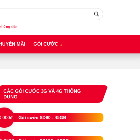
el
,
ứng tiền
HUYẾN MÃI
GÓI CƯỚC
CÁC GÓI CƯỚC 3G VÀ 4G THÔNG
DỤNG
0.000đ
Gói cước SD90 - 45GB