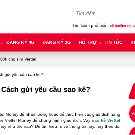
Tìm kiếm phổ biến:
số hotline viett
ĐĂNG KÝ 4G
ĐĂNG KÝ 3G
HỖ TRỢ
TIN TỨC
K
0k cho sim Viettel
ch gửi yêu cầu sao kê?
 Cách gửi yêu cầu sao kê?
9
ttel Money để nhận lương hoặc để thực hiện các giao dịch hàng
kê Viettel Money để chứng minh giao dịch. Vậy
sao kê Viettel
ney như thế nào? Để tìm hiểu rõ về thông tin này, hãy theo dõi