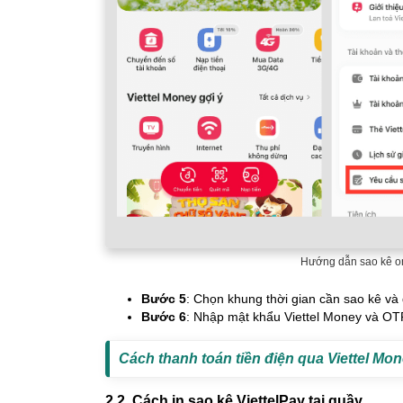
Hướng dẫn sao kê on
Bước 5
: Chọn khung thời gian cần sao kê và
Bước 6
: Nhập mật khẩu Viettel Money và OTP
Cách thanh toán tiền điện qua Viettel Mo
2.2. Cách in sao kê ViettelPay tại quầy