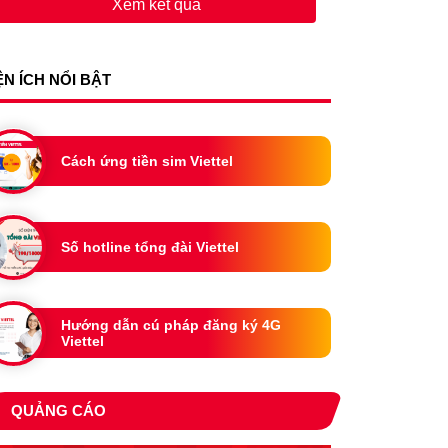
Xem kết quả
ỆN ÍCH NỔI BẬT
Cách ứng tiền sim Viettel
Số hotline tổng đài Viettel
Hướng dẫn cú pháp đăng ký 4G
Viettel
QUẢNG CÁO