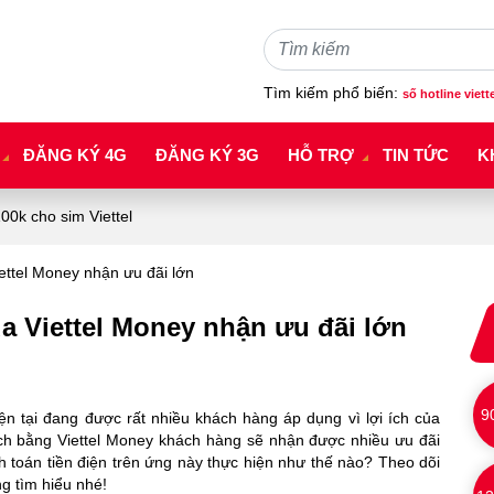
Tìm kiếm phổ biến:
số hotline viett
ĐĂNG KÝ 4G
ĐĂNG KÝ 3G
HỖ TRỢ
TIN TỨC
K
0k cho sim Viettel
ettel Money nhận ưu đãi lớn
ua Viettel Money nhận ưu đãi lớn
9
ện tại đang được rất nhiều khách hàng áp dụng vì lợi ích của
ịch bằng Viettel Money khách hàng sẽ nhận được nhiều ưu đãi
 toán tiền điện trên ứng này thực hiện như thế nào? Theo dõi
g tìm hiểu nhé!