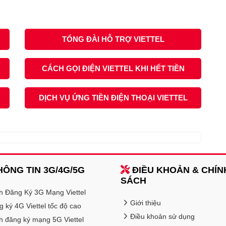
TỔNG ĐÀI HỖ TRỢ VIETTEL
CÁCH GỌI ĐIỆN VIETTEL KHI HẾT TIỀN
DỊCH VỤ ỨNG TIỀN ĐIỆN THOẠI VIETTEL
ÔNG TIN 3G/4G/5G
ĐIỀU KHOẢN & CHÍN
SÁCH
h Đăng Ký 3G Mạng Viettel
Giới thiệu
 ký 4G Viettel tốc độ cao
Điều khoản sử dụng
h đăng ký mạng 5G Viettel