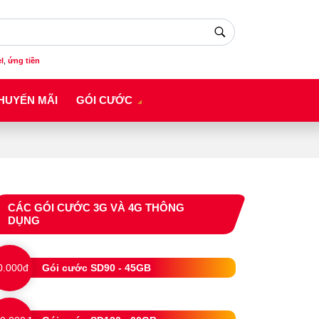
el
,
ứng tiền
HUYẾN MÃI
GÓI CƯỚC
CÁC GÓI CƯỚC 3G VÀ 4G THÔNG
DỤNG
0.000đ
Gói cước SD90 - 45GB