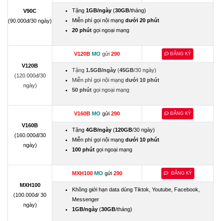
Tặng
1GB/ngày
(
30GB
/tháng)
V90C
Miễn phí gọi nội mạng
dưới 20 phút
(90.000đ/30 ngày)
20 phút
gọi ngoại mạng
V120B
MO
gửi
290
ĐĂNG KÝ
V120B
Tặng
1.5GB/ngày
(
45GB
/30 ngày)
(120.000đ/30
Miễn phí gọi nội mạng
dưới 10 phút
ngày)
50 phút
gọi ngoại mạng
V160B
MO
gửi
290
ĐĂNG KÝ
V160B
Tặng
4GB/ngày
(
120GB
/30 ngày)
(160.000đ/30
Miễn phí gọi nội mạng
dưới 10 phút
ngày)
100 phút
gọi ngoại mạng
MXH100
MO
gửi
290
ĐĂNG KÝ
MXH100
Không giới hạn data dùng Tiktok, Youtube, Facebook,
(100.000đ/ 30
Messenger
ngày)
1GB/ngày
(
30GB
/tháng)