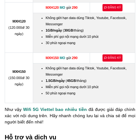
MXH120
MO
gửi
290
ĐĂNG KÝ
Không giới hạn data dùng Tiktok, Youtube, Facebook,
MXH120
Messenger
(120.000đ/ 30
1GB/ngày
(
30GB
/tháng)
ngày)
Miễn phí gọi nội mạng dưới 10 phút
30 phút ngoại mạng
MXH150
MO
gửi
290
ĐĂNG KÝ
Không giới hạn data dùng Tiktok, Youtube, Facebook,
MXH150
Messenger
(150.000đ/ 30
1.5GB/ngày
(
45GB
/tháng)
ngày)
Miễn phí gọi nội mạng dưới 10 phút
50 phút ngoại mạng
Như vậy
Wifi 5G Viettel bao nhiêu tiền
đã được giải đáp chính
xác với nội dung trên. Hãy nhanh chóng lưu lại và chia sẻ để mọi
người biết đến nhé!
Hỗ trợ và dịch vụ