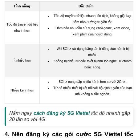
Tính năng
Đặc điểm
Tốc độ truyền dữ liệu nhanh, ổn định, không giật lag,
đảm bảo đường truyền tốt.
Tốc độ truyền dữ liệu
Đảm bảo nhu cầu sử dụng chơi game, xem video,
nhanh hơn
xem phim của người dùng.
Wifi 5Ghz sử dụng băng tần ít đông đúc nên ít bị
nhiễu.
Ít nhiễu hơn
Không bị nhiễu từ các thiết bị như loa nghe Bluetooth
hoặc sóng.
5Ghz cung cấp nhiều kênh hơn so với 2Ghz.
Từ đó nhiều thiết bị kết nối với bộ định tuyến của bạn
Nhiều kênh hơn
mà không bị tắc nghẽn.
Nắm ngay
cách đăng ký 5G Viettel
tốc độ nhanh gấp
20 lần so với 4G
4. Nên đăng ký các gói cước 5G Viettel tốc