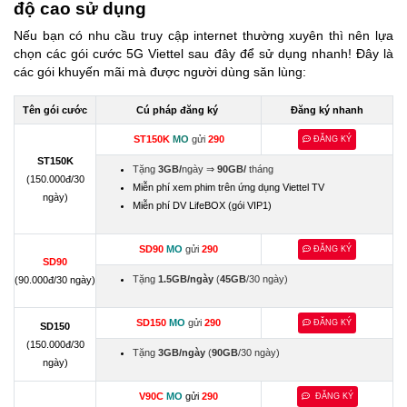
độ cao sử dụng
Nếu bạn có nhu cầu truy cập internet thường xuyên thì nên lựa
chọn các gói cước 5G Viettel sau đây để sử dụng nhanh! Đây là
các gói khuyến mãi mà được người dùng săn lùng:
Tên gói cước
Cú pháp đăng ký
Đăng ký nhanh
ST150K
MO
gửi
290
ĐĂNG KÝ
ST150K
Tặng
3GB/
ngày ⇒
90GB/
tháng
(150.000đ/30
Miễn phí xem phim trên ứng dụng Viettel TV
ngày)
Miễn phí DV LifeBOX (gói VIP1)
SD90
MO
gửi
290
ĐĂNG KÝ
SD90
Tặng
1.5GB/ngày
(
45GB
/30 ngày)
(90.000đ/30 ngày)
SD150
MO
gửi
290
ĐĂNG KÝ
SD150
(150.000đ/30
Tặng
3GB/ngày
(
90GB
/30 ngày)
ngày)
V90C
MO
gửi
290
ĐĂNG KÝ