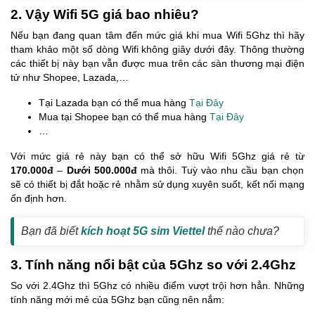
2. Vậy Wifi 5G giá bao nhiêu?
Nếu bạn đang quan tâm đến mức giá khi mua Wifi 5Ghz thì hãy
tham khảo một số dòng Wifi không giây dưới đây. Thông thường
các thiết bị này bạn vẫn được mua trên các sàn thương mại điện
tử như Shopee, Lazada,…
Tại Lazada bạn có thể mua hàng
Tại Đây
Mua tại Shopee bạn có thể mua hàng
Tại Đây
…
Với mức giá rẻ này bạn có thể sở hữu Wifi 5Ghz giá rẻ từ
170.000đ
–
Dưới 500.000đ
mà thôi. Tuỳ vào nhu cầu bạn chọn
sẽ có thiết bị đắt hoặc rẻ nhằm sử dụng xuyên suốt, kết nối mạng
ổn định hơn.
Bạn đã biết
kích hoạt 5G sim Viettel
thế nào chưa?
3. Tính năng nổi bật của 5Ghz so với 2.4Ghz
So với 2.4Ghz thì 5Ghz có nhiều điểm vượt trội hơn hẳn. Những
tính năng mới mẻ của 5Ghz bạn cũng nên nắm: