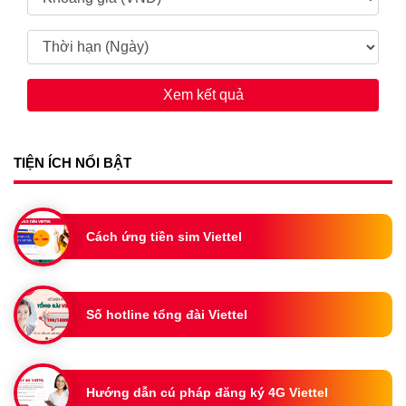
Xem kết quả
TIỆN ÍCH NỔI BẬT
Cách ứng tiền sim Viettel
Số hotline tổng đài Viettel
Hướng dẫn cú pháp đăng ký 4G Viettel