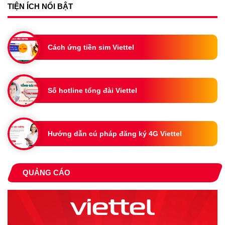
TIỆN ÍCH NỔI BẬT
Cách ứng tiền sim Viettel
Số hotline tổng đài Viettel
Hướng dẫn cú pháp đăng ký 4G Viettel
QUẢNG CÁO