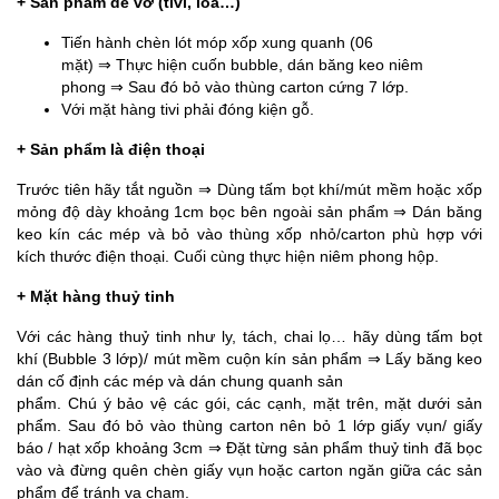
+ Sản phẩm dễ vỡ (tivi, loa…)
Tiến hành chèn lót móp xốp xung quanh (06
mặt) ⇒ Thực hiện cuốn bubble, dán băng keo niêm
phong ⇒ Sau đó bỏ vào thùng carton cứng 7 lớp.
Với mặt hàng tivi phải đóng kiện gỗ.
+ Sản phẩm là điện thoại
Trước tiên hãy tắt nguồn ⇒ Dùng tấm bọt khí/mút mềm hoặc xốp
mỏng độ dày khoảng 1cm bọc bên ngoài sản phẩm ⇒ Dán băng
keo kín các mép và bỏ vào thùng xốp nhỏ/carton phù hợp với
kích thước điện thoại. Cuối cùng thực hiện niêm phong hộp.
+ Mặt hàng thuỷ tinh
Với các hàng thuỷ tinh như ly, tách, chai lọ… hãy dùng tấm bọt
khí (Bubble 3 lớp)/ mút mềm cuộn kín sản phẩm ⇒ Lấy băng keo
dán cố định các mép và dán chung quanh sản
phẩm. Chú ý bảo vệ các gói, các cạnh, mặt trên, mặt dưới sản
phẩm. Sau đó bỏ vào thùng carton nên bỏ 1 lớp giấy vụn/ giấy
báo / hạt xốp khoảng 3cm ⇒ Đặt từng sản phẩm thuỷ tinh đã bọc
vào và đừng quên chèn giấy vụn hoặc carton ngăn giữa các sản
phẩm để tránh va chạm.