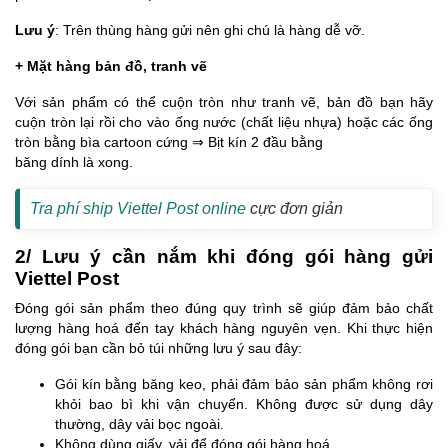
Lưu ý
: Trên thùng hàng gửi nên ghi chú là hàng dễ vỡ.
+ Mặt hàng bản đồ, tranh vẽ
Với sản phẩm có thể cuộn tròn như tranh vẽ, bản đồ bạn hãy
cuộn tròn lại rồi cho vào ống nước (chất liệu nhựa) hoặc các ống
tròn bằng bìa cartoon cứng ⇒ Bịt kín 2 đầu bằng
băng dính là xong.
Tra phí ship Viettel Post online
cực đơn giản
2/ Lưu ý cần nắm khi đóng gói hàng gửi
Viettel Post
Đóng gói sản phẩm theo đúng quy trình sẽ giúp đảm bảo chất
lượng hàng hoá đến tay khách hàng nguyên vẹn. Khi thực hiện
đóng gói bạn cần bỏ túi những lưu ý sau đây:
Gói kín bằng băng keo, phải đảm bảo sản phẩm không rơi
khỏi bao bì khi vận chuyển. Không được sử dụng dây
thường, dây vải bọc ngoài.
Không dùng giấy, vải để đóng gói hàng hoá.