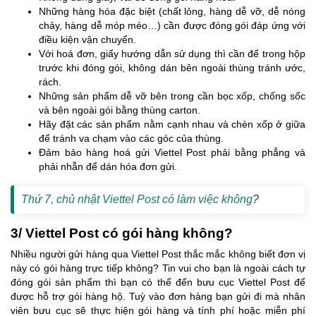
Những hàng hóa đặc biệt (chất lỏng, hàng dễ vỡ, dễ nóng
chảy, hàng dễ móp méo…) cần được đóng gói đáp ứng với
điều kiện vận chuyển.
Với hoá đơn, giấy hướng dẫn sử dụng thì cần để trong hộp
trước khi đóng gói, không dán bên ngoài thùng tránh ước,
rách.
Những sản phẩm dễ vỡ bên trong cần bọc xốp, chống sốc
và bên ngoài gói bằng thùng carton.
Hãy đặt các sản phẩm nằm cạnh nhau và chèn xốp ở giữa
để tránh va chạm vào các góc của thùng.
Đảm bảo hàng hoá gửi Viettel Post phải bằng phẳng và
phải nhẵn để dán hóa đơn gửi.
Thứ 7, chủ nhật Viettel Post có làm việc không
?
3/ Viettel Post có gói hàng không?
Nhiều người gửi hàng qua Viettel Post thắc mắc không biết đơn vị
này có gói hàng trực tiếp không? Tin vui cho bạn là ngoài cách tự
đóng gói sản phẩm thì bạn có thể đến bưu cục Viettel Post để
được hỗ trợ gói hàng hộ. Tuỳ vào đơn hàng bạn gửi đi mà nhân
viên bưu cục sẽ thực hiện gói hàng và tính phí hoặc miễn phí