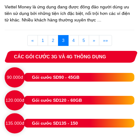
Viettel Money là ứng dụng đang được đông đảo người dùng ưu
tiên sử dụng bởi những tiện ích đặc biệt, nổi trội hơn các ví điện
tử khác. Nhiều khách hàng thường xuyên thực …
«
1
2
3
4
5
»
»»
CÁC GÓI CƯỚC 3G VÀ 4G THÔNG DỤNG
90.000đ
Gói cước SD90 - 45GB
120.000đ
Gói cước SD120 - 60GB
135.000đ
Gói cước SD135 - 150