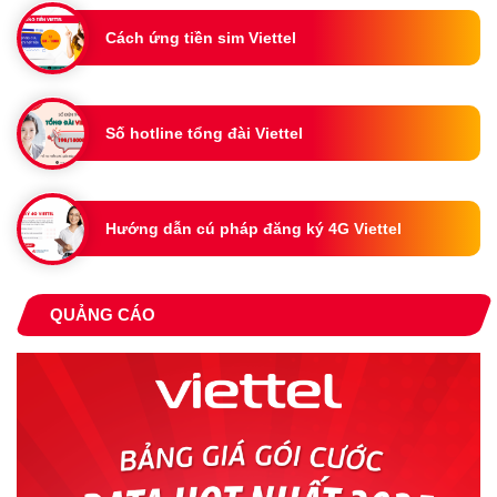
Cách ứng tiền sim Viettel
Số hotline tổng đài Viettel
Hướng dẫn cú pháp đăng ký 4G Viettel
QUẢNG CÁO