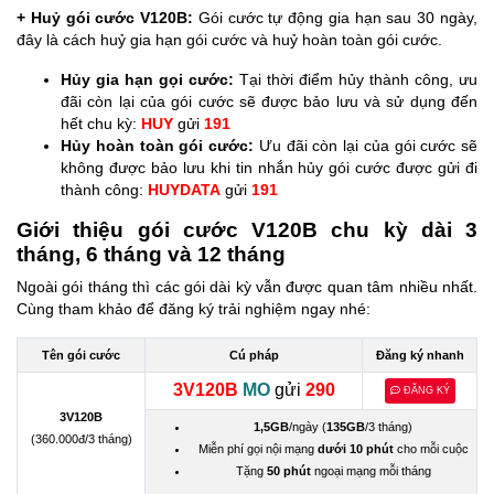
+ Huỷ gói cước V120B:
Gói cước tự động gia hạn sau 30 ngày,
đây là cách huỷ gia hạn gói cước và huỷ hoàn toàn gói cước.
Hủy gia hạn gọi cước:
Tại thời điểm hủy thành công, ưu
đãi còn lại của gói cước sẽ được bảo lưu và sử dụng đến
hết chu kỳ:
HUY
gửi
191
Hủy hoàn toàn gói cước:
Ưu đãi còn lại của gói cước sẽ
không được bảo lưu khi tin nhắn hủy gói cước được gửi đi
thành công:
HUYDATA
gửi
191
Giới thiệu gói cước V120B chu kỳ dài 3
tháng, 6 tháng và 12 tháng
Ngoài gói tháng thì các gói dài kỳ vẫn được quan tâm nhiều nhất.
Cùng tham khảo để đăng ký trải nghiệm ngay nhé:
Tên gói cước
Cú pháp
Đăng ký nhanh
3V120B
MO
gửi
290
ĐĂNG KÝ
3V120B
1,5GB
/ngày (
135GB
/3 tháng)
(360.000đ/3 tháng)
Miễn phí gọi nội mạng
dưới 10 phút
cho mỗi cuộc
Tặng
50 phút
ngoại mạng mỗi tháng