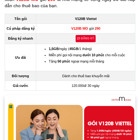
dẫn cho thuê bao của bạn.
Tên gói
V120B Viettel
Cú pháp đăng ký
V120B MO
gửi
290
Đăng ký nhanh
ĐĂNG KÝ
1,5GB
/ngày (
45GB
/1 tháng)
Miễn phí gọi nội mạng
dưới 10 phút
cho mỗi cuộc
Ưu đãi
Tặng
50 phút
ngoại mạng mỗi tháng
Đối tượng
Dành cho thuê bao khuyến mãi
Giá cước
120.000đ/ 30 ngày