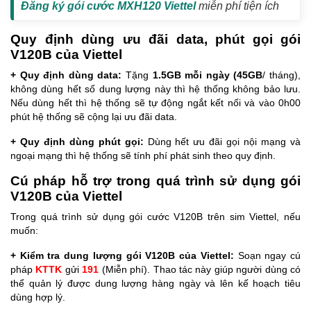
Đăng ký gói cước MXH120 Viettel
miễn phí tiện ích
Quy định dùng ưu đãi data, phút gọi gói
V120B của Viettel
+ Quy định dùng data:
Tặng
1.5GB mỗi ngày (45GB
/ tháng),
không dùng hết số dung lượng này thì hệ thống không bảo lưu.
Nếu dùng hết thì hệ thống sẽ tự động ngắt kết nối và vào 0h00
phút hệ thống sẽ cộng lại ưu đãi data.
+ Quy định dùng phút gọi:
Dùng hết ưu đãi gọi nội mạng và
ngoại mạng thì hệ thống sẽ tính phí phát sinh theo quy định.
Cú pháp hỗ trợ trong quá trình sử dụng gói
V120B của Viettel
Trong quá trình sử dụng gói cước V120B trên sim Viettel, nếu
muốn:
+ Kiểm tra dung lượng gói V120B của Viettel:
Soạn ngay cú
pháp
KTTK
gửi
191
(Miễn phí). Thao tác này giúp người dùng có
thể quản lý được dung lượng hàng ngày và lên kế hoạch tiêu
dùng hợp lý.