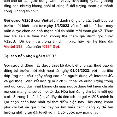
tiện cho tất cả người dùng. Chính vì vậy, lượt đăng ký hàng tháng
tăng cao nhưng không phải ai cũng là đối tượng tham gia thành
công. Thông tin chi ti
Gói cước V120B
của
Viettel
chỉ dành riêng cho các thuê bao trả
trước mới kích hoạt từ
ngày 1/1/2023
và một số thuê bao may
mắn được chọn do nhà mạng gửi tin nhắn mời tham gia về. Thuê
bao trả sau là thuê bao không thể tham gia được gói cước
V120B. Để kiểm tra thông tin chính xác, hãy liên hệ tổng đài
Viettel 198
hoặc nhấn
*
098# Gọi
.
Tại sao nên chọn gói V120B?
Gói cước di động này được thiết kế đặc biệt cho các thuê bao di
động trả trước mới kích hoạt từ ngày
01/01/2023
, với mục tiêu
đáp ứng nhu cầu ngày càng cao của người dùng về Internet 4G
và gọi thoại. Việc kết hợp giữa dịch vụ thoại và dung lượng trong
một gói cước duy nhất không chỉ giúp người dùng tiết kiệm chi phí
mà còn mang lại sự tiện lợi tối đa. Nếu bạn đang tìm kiếm một gói
cước 3 trong 1, tiết kiệm và đầy đủ tiện ích thì gói V120B chính là
lựa chọn hoàn hảo nhất tại thời điểm hiện nay. Hãy cùng khám
phá chi tiết về gói cước này và tìm hiểu cách đăng ký để tận
hưởng những ưu đãi tuyệt vời mà gói cước này mang lại.