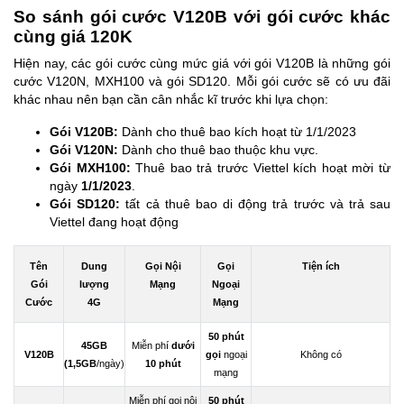
So sánh gói cước V120B với gói cước khác
cùng giá 120K
Hiện nay, các gói cước cùng mức giá với gói V120B là những gói
cước V120N, MXH100 và gói SD120. Mỗi gói cước sẽ có ưu đãi
khác nhau nên bạn cần cân nhắc kĩ trước khi lựa chọn:
Gói V120B:
Dành cho thuê bao kích hoạt từ 1/1/2023
Gói V120N:
Dành cho thuê bao thuộc khu vực.
Gói MXH100:
Thuê bao trả trước Viettel kích hoạt mời từ
ngày
1/1/2023
.
Gói SD120:
tất cả thuê bao di động trả trước và trả sau
Viettel đang hoạt động
Tên
Dung
Gọi Nội
Gọi
Tiện ích
Gói
lượng
Mạng
Ngoại
Cước
4G
Mạng
50 phút
45GB
Miễn phí
dưới
V120B
gọi
ngoại
Không có
(1,5GB
/ngày)
10 phút
mạng
Miễn phí gọi nội
50 phút