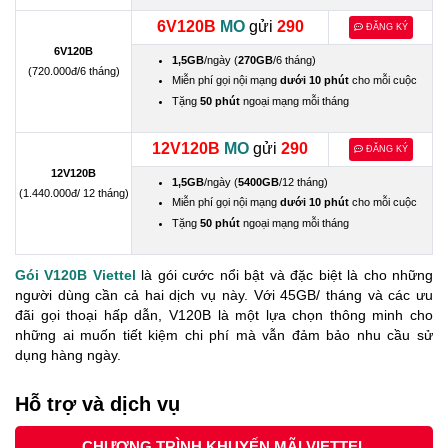
6V120B
MO
gửi
290
ĐĂNG KÝ
6V120B
1,5GB
/ngày (
270GB
/6 tháng)
(720.000đ/6 tháng)
Miễn phí gọi nội mạng
dưới 10 phút
cho mỗi cuộc
Tặng
50 phút
ngoại mạng mỗi tháng
12V120B
MO
gửi
290
ĐĂNG KÝ
12V120B
1,5GB
/ngày (
5400GB
/12 tháng)
(1.440.000đ/ 12 tháng)
Miễn phí gọi nội mạng
dưới 10 phút
cho mỗi cuộc
Tặng
50 phút
ngoại mạng mỗi tháng
Gói V120B Viettel
là gói cước nổi bật và đặc biệt là cho những
người dùng cần cả hai dịch vụ này. Với 45GB/ tháng và các ưu
đãi gọi thoại hấp dẫn, V120B là một lựa chọn thông minh cho
những ai muốn tiết kiệm chi phí mà vẫn đảm bảo nhu cầu sử
dụng hàng ngày.
Hỗ trợ và dịch vụ
CHƯƠNG TRÌNH KHUYẾN MÃI VIETTEL