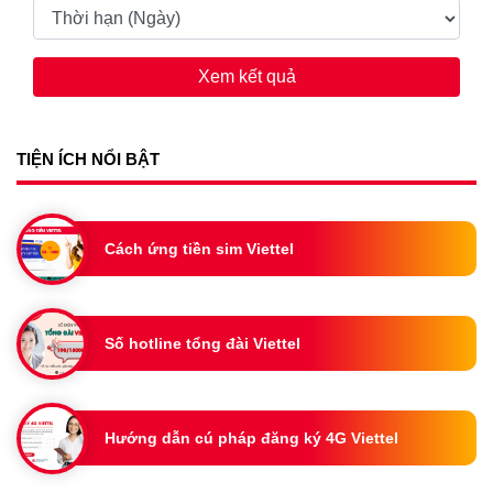
Xem kết quả
TIỆN ÍCH NỔI BẬT
Cách ứng tiền sim Viettel
Số hotline tổng đài Viettel
Hướng dẫn cú pháp đăng ký 4G Viettel