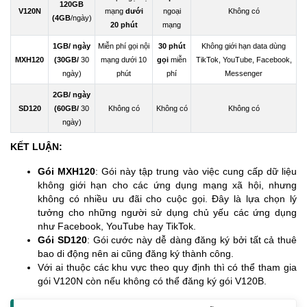
120GB
V120N
mạng
dưới
ngoại
Không có
(4GB
/ngày)
20 phút
mạng
1GB/ ngày
Miễn phí gọi nội
30 phút
Không giới hạn data dùng
MXH120
(30GB/
30
mạng dưới 10
gọi
miễn
TikTok, YouTube, Facebook,
ngày)
phút
phí
Messenger
2GB/ ngày
SD120
(60GB/
30
Không có
Không có
Không có
ngày)
KẾT LUẬN:
Gói MXH120
: Gói này tập trung vào việc cung cấp dữ liệu
không giới hạn cho các ứng dụng mạng xã hội, nhưng
không có nhiều ưu đãi cho cuộc gọi. Đây là lựa chọn lý
tưởng cho những người sử dụng chủ yếu các ứng dụng
như Facebook, YouTube hay TikTok.
Gói SD120
: Gói cước này dễ dàng đăng ký bởi tất cả thuê
bao di động nên ai cũng đăng ký thành công.
Với ai thuộc các khu vực theo quy định thì có thể tham gia
gói V120N còn nếu không có thể đăng ký gói V120B.