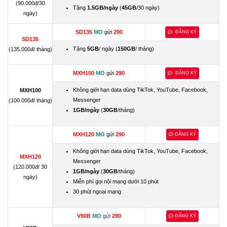
(90.000đ/30
Tặng
1.5GB/ngày
(
45GB
/30 ngày)
ngày)
SD135
MO
gửi
290
ĐĂNG KÝ
SD135
Tặng
5GB
/ ngày (
150GB
/ tháng)
(135.000đ/ tháng)
MXH100
MO
gửi
290
ĐĂNG KÝ
Không giới hạn data dùng TikTok, YouTube, Facebook,
MXH100
Messenger
(100.000đ/ tháng)
1GB/ngày
(
30GB
/tháng)
MXH120
MO
gửi
290
ĐĂNG KÝ
Không giới hạn data dùng TikTok, YouTube, Facebook,
MXH120
Messenger
(120.000đ/ 30
1GB/ngày
(
30GB
/tháng)
ngày)
Miễn phí gọi nội mạng dưới 10 phút
30 phút ngoại mạng
V90B
MO
gửi
290
ĐĂNG KÝ