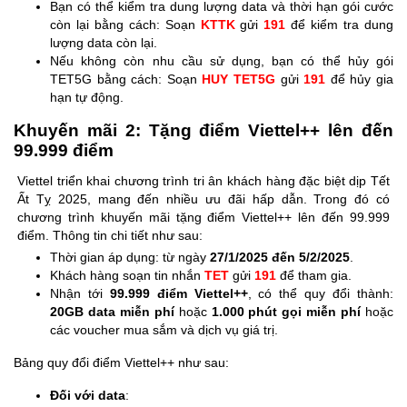
Bạn có thể kiểm tra dung lượng data và thời hạn gói cước
còn lại bằng cách: Soạn
KTTK
gửi
191
để kiểm tra dung
lượng data còn lại.
Nếu không còn nhu cầu sử dụng, bạn có thể hủy gói
TET5G bằng cách: Soạn
HUY TET5G
gửi
191
để hủy gia
hạn tự động.
Khuyến mãi 2: Tặng điểm Viettel++ lên đến
99.999 điểm
Viettel triển khai chương trình tri ân khách hàng đặc biệt dịp Tết
Ất Tỵ 2025, mang đến nhiều ưu đãi hấp dẫn. Trong đó có
chương trình khuyến mãi tặng điểm Viettel++ lên đến 99.999
điểm. Thông tin chi tiết như sau:
Thời gian áp dụng: từ ngày
27/1/2025 đến 5/2/2025
.
Khách hàng soạn tin nhắn
TET
gửi
191
để tham gia.
Nhận tới
99.999 điểm Viettel++
, có thể quy đổi thành:
20GB data miễn phí
hoặc
1.000 phút gọi miễn phí
hoặc
các voucher mua sắm và dịch vụ giá trị.
Bảng quy đổi điểm Viettel++ như sau:
Đối với data
: