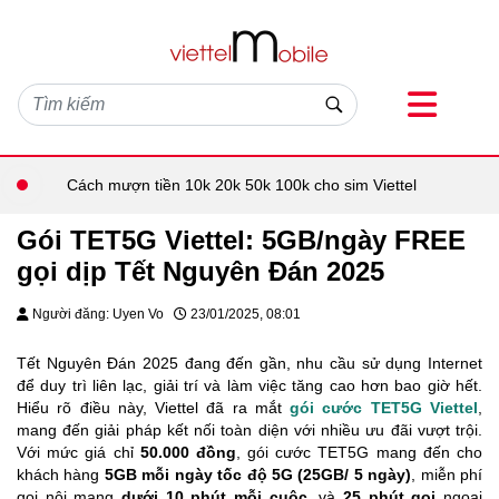
Cách mượn tiền 10k 20k 50k 100k cho sim Viettel
Gói TET5G Viettel: 5GB/ngày FREE
gọi dịp Tết Nguyên Đán 2025
Người đăng: Uyen Vo
23/01/2025, 08:01
Tết Nguyên Đán 2025 đang đến gần, nhu cầu sử dụng Internet
để duy trì liên lạc, giải trí và làm việc tăng cao hơn bao giờ hết.
Hiểu rõ điều này, Viettel đã ra mắt
gói cước TET5G Viettel
,
mang đến giải pháp kết nối toàn diện với nhiều ưu đãi vượt trội.
Với mức giá chỉ
50.000 đồng
, gói cước TET5G mang đến cho
khách hàng
5GB mỗi ngày tốc độ 5G (25GB/ 5 ngày)
, miễn phí
gọi nội mạng
dưới 10 phút mỗi cuộc
, và
25 phút gọi
ngoại