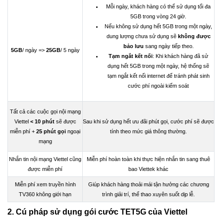
Mỗi ngày, khách hàng có thể sử dụng tối đa
5GB trong vòng 24 giờ.
Nếu không sử dụng hết 5GB trong một ngày,
dung lượng chưa sử dụng sẽ
không được
bảo lưu
sang ngày tiếp theo.
5GB
/ ngày =>
25GB
/ 5 ngày
Tạm ngắt kết nối
: Khi khách hàng đã sử
dụng hết 5GB trong một ngày, hệ thống sẽ
tạm ngắt kết nối internet để tránh phát sinh
cước phí ngoài kiểm soát
Tất cả các cuộc gọi nội mạng
Viettel
< 10 phút
sẽ được
Sau khi sử dụng hết ưu đãi phút gọi, cước phí sẽ được
miễn phí +
25 phút gọi
ngoại
tính theo mức giá thông thường.
mạng
Nhắn tin nội mạng Viettel cũng
Miễn phí hoàn toàn khi thực hiện nhắn tin sang thuê
được miễn phí
bao Viettek khác
Miễn phí xem truyền hình
Giúp khách hàng thoải mái tận hưởng các chương
TV360 không giới hạn
trình giải trí, thể thao xuyên suốt dịp lễ.
2. Cú pháp sử dụng gói cước TET5G của Viettel