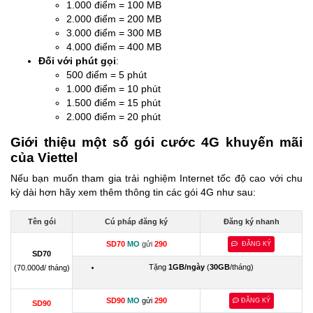
1.000 điểm = 100 MB
2.000 điểm = 200 MB
3.000 điểm = 300 MB
4.000 điểm = 400 MB
Đối với phút gọi
:
500 điểm = 5 phút
1.000 điểm = 10 phút
1.500 điểm = 15 phút
2.000 điểm = 20 phút
Giới thiệu một số gói cước 4G khuyến mãi
của Viettel
Nếu bạn muốn tham gia trải nghiệm Internet tốc độ cao với chu
kỳ dài hơn hãy xem thêm thông tin các gói 4G như sau:
Tên gói
Cú pháp đăng ký
Đăng ký nhanh
SD70
MO
gửi
290
ĐĂNG KÝ
SD70
Tặng
1GB/ngày
(
30GB
/tháng)
(70.000đ/ tháng)
SD90
MO
gửi
290
ĐĂNG KÝ
SD90