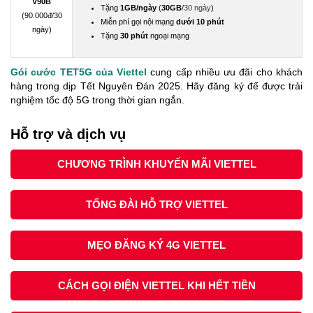
V90B
Tặng
1GB/ngày
(
30GB
/
30 ngày
)
(90.000đ/30
Miễn phí gọi nội mạng
dưới 10 phút
ngày)
Tặng
30 phút
ngoại mạng
Gói cước TET5G của Viettel
cung cấp nhiều ưu đãi cho khách
hàng trong dịp Tết Nguyên Đán 2025. Hãy đăng ký để được trải
nghiệm tốc độ 5G trong thời gian ngắn.
Hỗ trợ và dịch vụ
CHƯƠNG TRÌNH KHUYẾN MÃI VIETTEL
TỔNG ĐÀI HỖ TRỢ VIETTEL
MẸO ĐĂNG KÝ 4G VIETTEL
CÁCH GỌI ĐIỆN VIETTEL KHI HẾT TIỀN